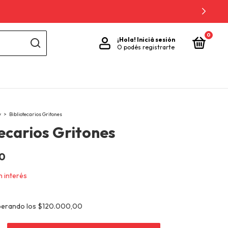
0
¡Hola!
Iniciá sesión
O podés registrarte
y
>
Bibliotecarios Gritones
tecarios Gritones
00
n interés
perando los
$120.000,00