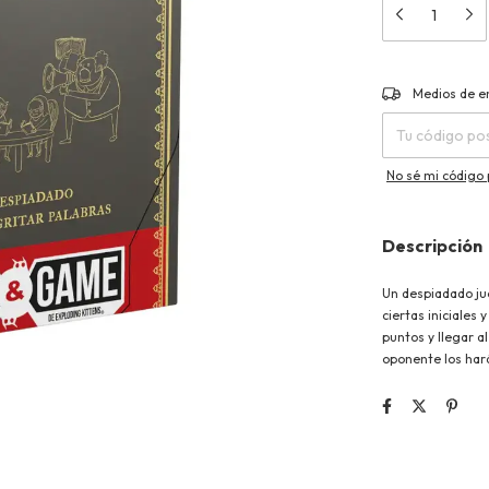
Entregas para el 
Medios de e
No sé mi código 
Descripción
Un despiadado ju
ciertas iniciales
puntos y llegar a
oponente los har