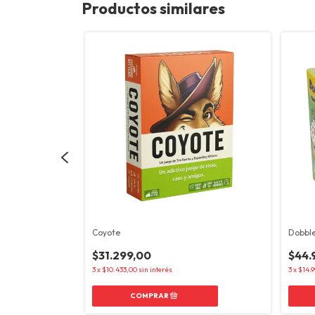
Productos similares
Coyote
Dobble
$31.299,00
$44.
3
x
$10.433,00
sin interés
3
x
$14.9