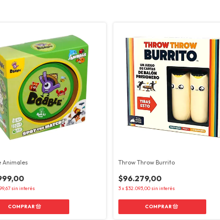
 Animales
Throw Throw Burrito
999,00
$96.279,00
99,67
sin interés
3
x
$32.093,00
sin interés