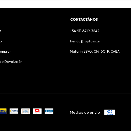
CONTACTÁNOS
s
+54 911 6419-3842
o
tienda@toptoys.ar
omprar
Maturín 2870, C1416CTP, CABA.
 de Devolución
Medios de envío