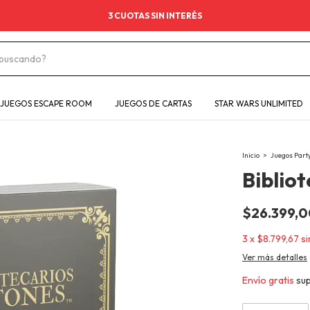
3 CUOTAS SIN INTERÉS
JUEGOS ESCAPE ROOM
JUEGOS DE CARTAS
STAR WARS UNLIMITED
Inicio
>
Juegos Part
Biblio
$26.399,
3
x
$8.799,67
si
Ver más detalles
Envío gratis
su