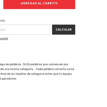
CAMBIAR CP
CP:
nvío
CALCULAR
postal
ego de palabras. Gritá palabras que comiencen por
 y de una misma categoría... Cada palabra correcta suma
l final de las tarjetas de categoria antes que tu equipo
á ganadores.