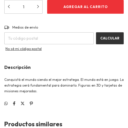
CAMBIAR CP
Entregas para el CP:
Medios de envío
CALCULAR
No sé mi código postal
Descripción
Conquistá el mundo siendo el mejor estratega. El mundo está en juego. La
estrategia será fundamental para dominarlo. Figuras en 3D y tarjetas de
misiones mejoradas.
Productos similares