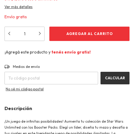
Ver más detalles
Envío gratis
¡Agregá este producto y
tenés envío gratis!
CAMBIAR CP
Entregas para el CP:
Medios de envío
CALCULAR
No sé mi código postal
Descripción
¡Un juego de infinitas posibilidades! Aumenta tu colección de Star Wars:
Unlimited con los Booster Packs. Elegí un líder, diseña tu mazo y desafía a
tus rivales en este trepidante juego de posibilidades ilimitadas. La