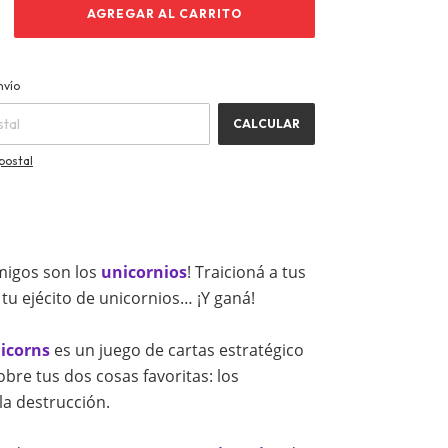
CAMBIAR CP
CP:
nvío
CALCULAR
postal
migos son los
unicornios
! Traicioná a tus
tu ejécito de unicornios… ¡Y ganá!
icorns
es un juego de cartas estratégico
bre tus dos cosas favoritas: los
la destrucción.