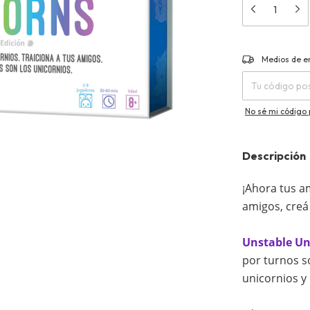
Entregas para el 
Medios de e
No sé mi código 
Descripción
¡Ahora tus a
amigos, creá 
Unstable Un
por turnos so
unicornios y 