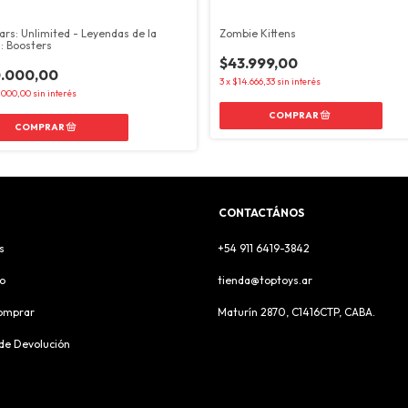
ars: Unlimited - Leyendas de la
Zombie Kittens
: Boosters
$43.999,00
.000,00
3
x
$14.666,33
sin interés
.000,00
sin interés
CONTACTÁNOS
s
+54 911 6419-3842
o
tienda@toptoys.ar
omprar
Maturín 2870, C1416CTP, CABA.
 de Devolución