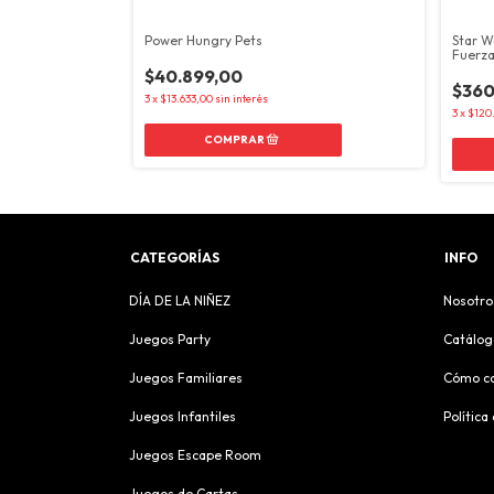
ombo Boosters
Power Hungry Pets
Star W
t 5
Fuerza
$40.899,00
$360
3
x
$13.633,00
sin interés
3
x
$120
CATEGORÍAS
INFO
DÍA DE LA NIÑEZ
Nosotro
Juegos Party
Catálog
Juegos Familiares
Cómo c
Juegos Infantiles
Política
Juegos Escape Room
Juegos de Cartas