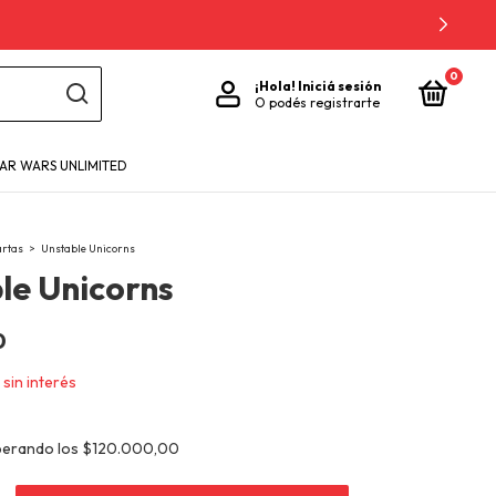
0
¡Hola!
Iniciá sesión
O podés registrarte
TAR WARS UNLIMITED
artas
>
Unstable Unicorns
le Unicorns
0
sin interés
perando los
$120.000,00