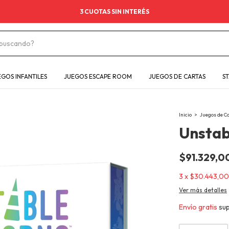
3 CUOTAS SIN INTERÉS
EGOS INFANTILES
JUEGOS ESCAPE ROOM
JUEGOS DE CARTAS
S
Inicio
>
Juegos de C
Unstab
$91.329,0
3
x
$30.443,00
Ver más detalles
Envío gratis
su