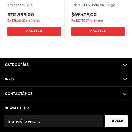
7 Wonders Duel
Crisis - El Mundo en Juego
$115.999,00
$69.479,00
3
x
$38.666,33
sin interés
3
x
$23.159,67
sin interés
CATEGORÍAS
INFO
CONTACTÁNOS
NEWSLETTER