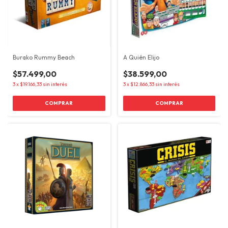
Burako Rummy Beach
A Quién Elijo
$57.499,00
$38.599,00
3
x
$19.166,33
sin interés
3
x
$12.866,33
sin interés