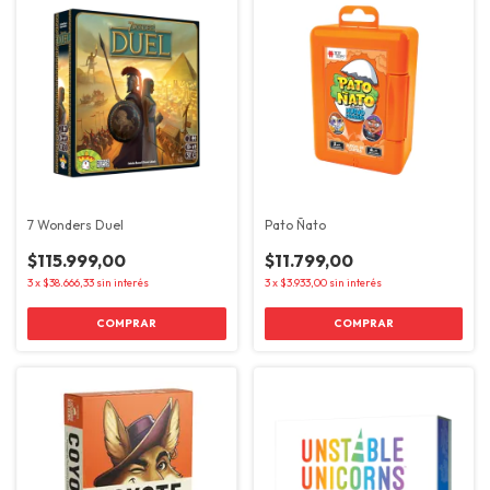
7 Wonders Duel
Pato Ñato
$115.999,00
$11.799,00
3
x
$38.666,33
sin interés
3
x
$3.933,00
sin interés