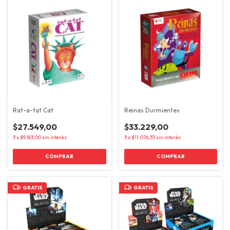
Rat-a-tat Cat
Reinas Durmientes
$27.549,00
$33.229,00
3
x
$9.183,00
sin interés
3
x
$11.076,33
sin interés
GRATIS
GRATIS