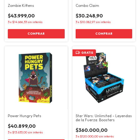
Zombie Kittens
Combo Claim
$43.999,00
$30.248,90
3
x
$14.666,33
sin interés
3
x
$10.082,97
sin interés
GRATIS
Power Hungry Pets
Star Wars: Unlimited - Leyendas
de la Fuerza: Boosters
$40.899,00
$360.000,00
3
x
$13.633,00
sin interés
3
x
$120.000,00
sin interés