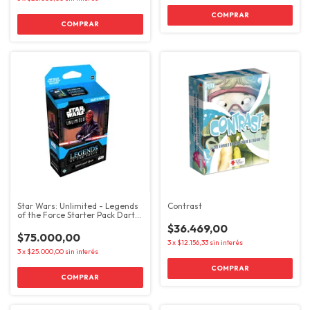
Star Wars: Unlimited - Legends
Contrast
of the Force Starter Pack Darth
Maul
$36.469,00
$75.000,00
3
x
$12.156,33
sin interés
3
x
$25.000,00
sin interés