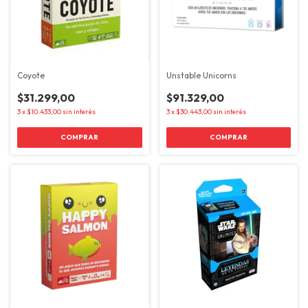
Coyote
Unstable Unicorns
$31.299,00
$91.329,00
3
x
$10.433,00
sin interés
3
x
$30.443,00
sin interés