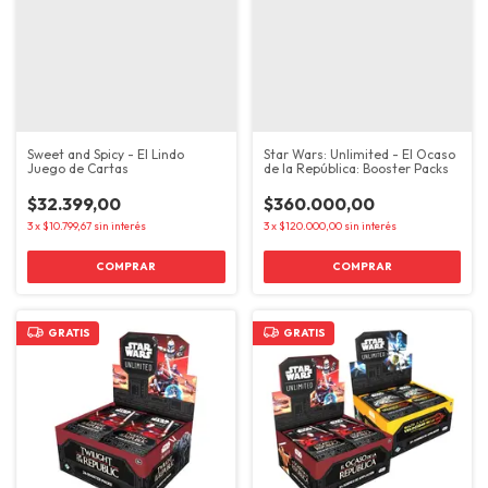
Sweet and Spicy - El Lindo
Star Wars: Unlimited - El Ocaso
Juego de Cartas
de la República: Booster Packs
$32.399,00
$360.000,00
3
x
$10.799,67
sin interés
3
x
$120.000,00
sin interés
GRATIS
GRATIS