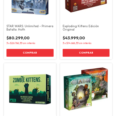
STAR WARS: Unlimited - Primera
Exploding Kittens Edición
Batalla: Hoth
Original
$80.299,00
$43.999,00
3
x
$26.766,33
sin interés
3
x
$14.666,33
sin interés