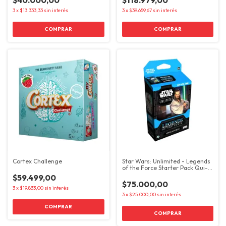
3
x
$13.333,33
sin interés
3
x
$39.659,67
sin interés
Cortex Challenge
Star Wars: Unlimited - Legends
of the Force Starter Pack Qui-
Gon Jinn
$59.499,00
$75.000,00
3
x
$19.833,00
sin interés
3
x
$25.000,00
sin interés