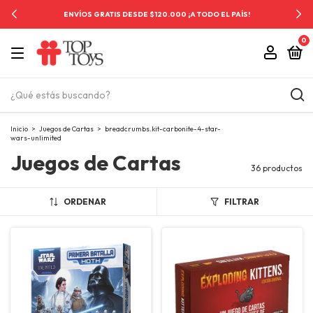
ENVÍOS GRATIS DESDE $120.000 ¡A TODO EL PAÍS!
0
Inicio
>
Juegos de Cartas
>
breadcrumbs.kit-carbonite-4-star-
wars-unlimited
Juegos de Cartas
36 productos
ORDENAR
FILTRAR