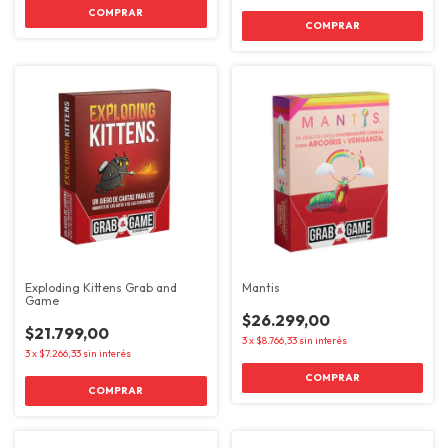
Exploding Kittens Grab and
Mantis
Game
$26.299,00
$21.799,00
3
x
$8.766,33
sin interés
3
x
$7.266,33
sin interés