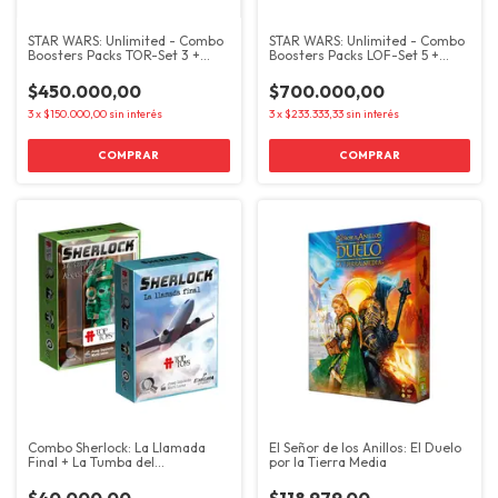
STAR WARS: Unlimited - Combo
STAR WARS: Unlimited - Combo
Boosters Packs TOR-Set 3 +
Boosters Packs LOF-Set 5 +
SOP-Set 6
SOP-Set 6
$450.000,00
$700.000,00
3
x
$150.000,00
sin interés
3
x
$233.333,33
sin interés
Combo Sherlock: La Llamada
El Señor de los Anillos: El Duelo
Final + La Tumba del
por la Tierra Media
Arqueólogo
$40.000,00
$118.979,00