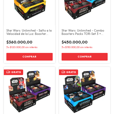
Star Wars: Unlimited - Salto a la
Star Wars: Unlimited - Combo
Velocidad de la Luz: Booster
Boosters Packs TOR-Set 3 +
Packs
LOF-Set 5
$360.000,00
$450.000,00
3
x
$120.000,00
sin interés
3
x
$150.000,00
sin interés
GRATIS
GRATIS