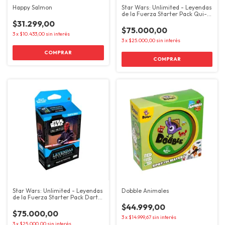
Happy Salmon
Star Wars: Unlimited - Leyendas
de la Fuerza Starter Pack Qui-
Gon Jinn
$31.299,00
$75.000,00
3
x
$10.433,00
sin interés
3
x
$25.000,00
sin interés
Star Wars: Unlimited - Leyendas
Dobble Animales
de la Fuerza Starter Pack Darth
Maul
$44.999,00
$75.000,00
3
x
$14.999,67
sin interés
3
x
$25.000,00
sin interés